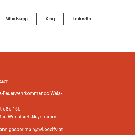
Whatsapp
Xing
LinkedIn
AKT
ks-Feuerwehrkommando Wels-
traße 15b
Bad Wimsbach-Neydharting
ann.gasperlmair@wl.ooelfv.at