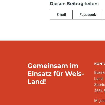
Diesen Beitrag teilen:
Email
Facebook
Gemeinsam im
KONT
Einsatz für Wels-
Bezir
Land
Land!
Sports
4654 
M: joh